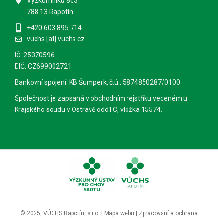
Výzkumníků 863
788 13 Rapotín
+420 603 895 714
vuchs [at] vuchs.cz
IČ: 25370596
DIČ: CZ699002721
Bankovní spojení: KB Šumperk, č.ú.: 5874850287/0100
Společnost je zapsaná v obchodním rejstříku vedeném u
Krajského soudu v Ostravě oddíl C, vložka 15574.
© 2025, VÚCHS Rapotín, s.r.o. |
Mapa webu
|
Zpracování a ochrana