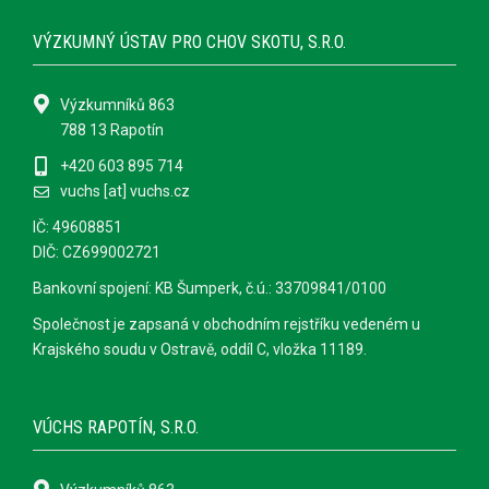
VÝZKUMNÝ ÚSTAV PRO CHOV SKOTU, S.R.O.
Výzkumníků 863
788 13 Rapotín
+420 603 895 714
vuchs [at] vuchs.cz
IČ: 49608851
DIČ: CZ699002721
Bankovní spojení: KB Šumperk, č.ú.: 33709841/0100
Společnost je zapsaná v obchodním rejstříku vedeném u
Krajského soudu v Ostravě, oddíl C, vložka 11189.
VÚCHS RAPOTÍN, S.R.O.