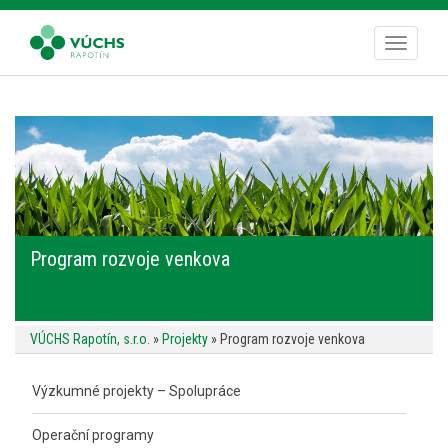
S
k
TOGGLE
i
p
t
o
m
a
i
n
c
Program rozvoje venkova
o
n
t
e
VÚCHS Rapotín, s.r.o.
»
Projekty
»
Program rozvoje venkova
n
t
Výzkumné projekty – Spolupráce
Operační programy