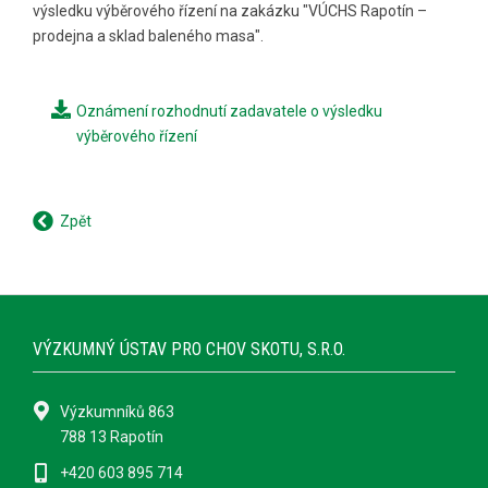
výsledku výběrového řízení na zakázku "VÚCHS Rapotín –
prodejna a sklad baleného masa".
Oznámení rozhodnutí zadavatele o výsledku
výběrového řízení
Zpět
VÝZKUMNÝ ÚSTAV PRO CHOV SKOTU, S.R.O.
Výzkumníků 863
788 13 Rapotín
+420 603 895 714