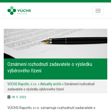
S
k
TOGGLE
i
p
t
o
m
a
i
n
c
Oznámení rozhodnutí zadavatele o výsledku
o
výběrového řízení
n
t
e
VÚCHS Rapotín, s.r.o.
»
Aktuality archív
»
Oznámení rozhodnutí
n
zadavatele o výsledku výběrového řízení
t
18. 5. 2022
VÚCHS Rapotín, s.r.o. oznamuje rozhodnutí zadavatele o