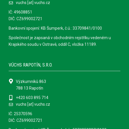
vuchs [at] vuchs.cz
IČ: 49608851
DIČ: CZ699002721
Bankovní spojení: KB Šumperk, č.ú.: 33709841/0100
Společnost je zapsaná v obchodním rejstříku vedeném u
Krajského soudu v Ostravě, oddíl C, vložka 11189.
VÚCHS RAPOTÍN, S.R.O.
Výzkumníků 863
788 13 Rapotín
+420 603 895 714
vuchs [at] vuchs.cz
IČ: 25370596
DIČ: CZ699002721