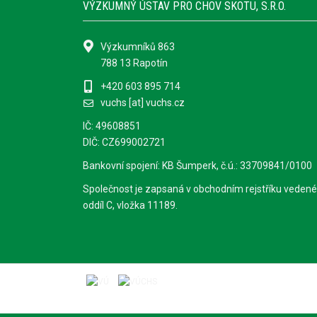
VÝZKUMNÝ ÚSTAV PRO CHOV SKOTU, S.R.O.
Výzkumníků 863
788 13 Rapotín
+420 603 895 714
vuchs [at] vuchs.cz
IČ: 49608851
DIČ: CZ699002721
Bankovní spojení: KB Šumperk, č.ú.: 33709841/0100
Společnost je zapsaná v obchodním rejstříku vedené
oddíl C, vložka 11189.