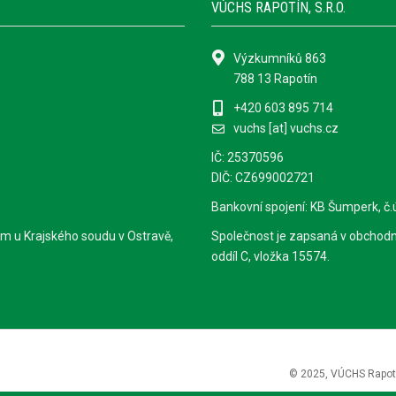
VÚCHS RAPOTÍN, S.R.O.
Výzkumníků 863
788 13 Rapotín
+420 603 895 714
vuchs [at] vuchs.cz
IČ: 25370596
DIČ: CZ699002721
Bankovní spojení: KB Šumperk, č
m u Krajského soudu v Ostravě,
Společnost je zapsaná v obchodn
oddíl C, vložka 15574.
© 2025, VÚCHS Rapotín