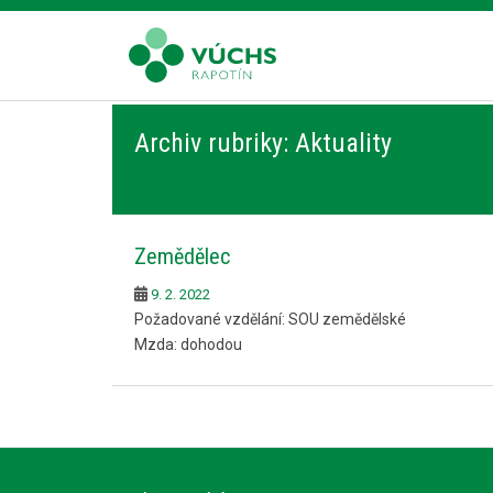
S
k
i
p
t
Archiv rubriky: Aktuality
o
m
a
i
n
Zemědělec
c
o
9. 2. 2022
n
Požadované vzdělání: SOU zemědělské
t
Mzda: dohodou
e
n
t