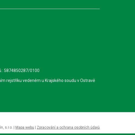
.ú.: 5874850287/0100
ím rejstříku vedeném u Krajského soudu v Ostravě
, s.r.o. |
Mapa webu
|
Zpracování a ochrana osobních údajů