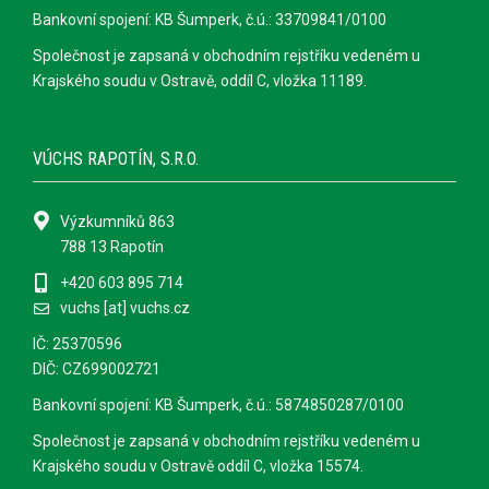
Bankovní spojení: KB Šumperk, č.ú.: 33709841/0100
Společnost je zapsaná v obchodním rejstříku vedeném u
Krajského soudu v Ostravě, oddíl C, vložka 11189.
VÚCHS RAPOTÍN, S.R.O.
Výzkumníků 863
788 13 Rapotín
+420 603 895 714
vuchs [at] vuchs.cz
IČ: 25370596
DIČ: CZ699002721
Bankovní spojení: KB Šumperk, č.ú.: 5874850287/0100
Společnost je zapsaná v obchodním rejstříku vedeném u
Krajského soudu v Ostravě oddíl C, vložka 15574.