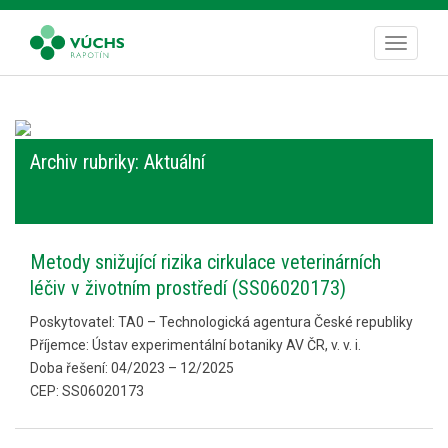
S
k
TOGGLE
i
p
t
o
m
Archiv rubriky: Aktuální
a
i
n
c
Metody snižující rizika cirkulace veterinárních
o
léčiv v životním prostředí (SS06020173)
n
t
Poskytovatel: TA0 – Technologická agentura České republiky
e
Příjemce: Ústav experimentální botaniky AV ČR, v. v. i.
n
Doba řešení: 04/2023 – 12/2025
t
CEP: SS06020173