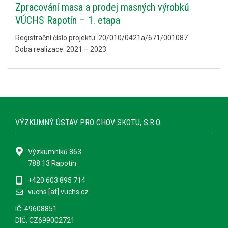
Zpracování masa a prodej masných výrobků
VÚCHS Rapotín – 1. etapa
Registrační číslo projektu: 20/010/0421a/671/001087
Doba realizace: 2021 – 2023
VÝZKUMNÝ ÚSTAV PRO CHOV SKOTU, S.R.O.
Výzkumníků 863
788 13 Rapotín
+420 603 895 714
vuchs [at] vuchs.cz
IČ: 49608851
DIČ: CZ699002721