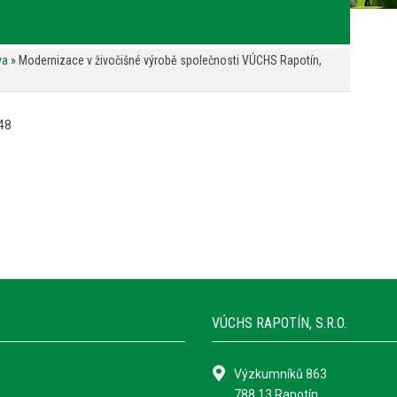
va
»
Modernizace v živočišné výrobě společnosti VÚCHS Rapotín,
48
VÚCHS RAPOTÍN, S.R.O.
Výzkumníků 863
788 13 Rapotín