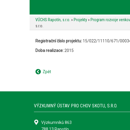
VÚCHS Rapotín, s.r.o.
»
Projekty
»
Program rozvoje venko
s.r.o.
Registrační číslo projektu:
15/022/11110/671/0003
Doba realizace:
2015
Zpět
VÝZKUMNÝ ÚSTAV PRO CHOV SKOTU, S.R.O.
Výzkumníků 863
788 13 Rapotín