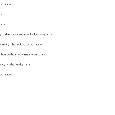
. s r.o.
o.
r.o.
ý ústav ovocnářský Holovousy s.r.o.
ářský Havlíčkův Brod, s.r.o.
ospodářství a myslivosti, v.v.i.
ký a sladařský, a.s.
. s r.o.