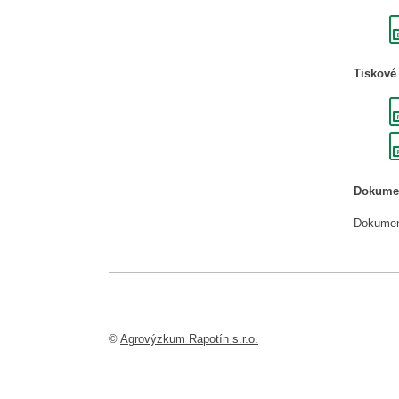
Tiskové
Dokumen
Dokument
©
Agrovýzkum Rapotín s.r.o.