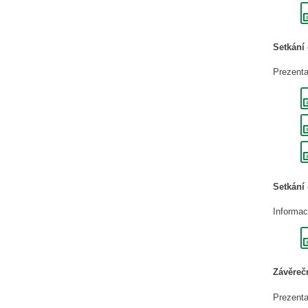
Setkání 
Prezenta
Setkání 
Informac
Závěrečn
Prezenta