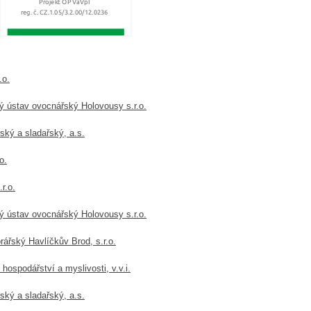
.o.
ý ústav ovocnářský Holovousy s.r.o.
ký a sladařský, a.s.
o.
r.o.
ý ústav ovocnářský Holovousy s.r.o.
ářský Havlíčkův Brod, s.r.o.
ospodářství a myslivosti, v.v.i.
ký a sladařský, a.s.